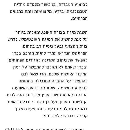
לביצוע העבודה, במכשור מתקדם מחזית 
הטכנולוגיה, בידע, מקצועיות וותק כתנאים 
הכרחיים.
השגת מיגון בצורה האופטימאלית ביותר
על מנת להשיג את המיגון האופטימלי, נדרש 
צוות מקצועי ובעל ניסיון רב בתחום. 
הפרויקט הנדרש עתיד להיות מורכב בכדי 
לאפשר את ניתוב הקרינה לאזורים הפתוחים 
ובכדי שאתם לא תאלצו להתפשר על רמת 
המיגון האישית שלכם, הרי שאל לכם 
להתפשר על החברה המובילה בתחומה 
לביצוע המשימה. שימו לב כי את השפעות 
הקרינה לא תרגישו באופן מידי וכי ההשלכות 
הן לטווח הארוך ועל כן חשוב לוודא כי אתם 
דואגים גם לחיים בעתיד ומבצעים מיגון 
קרינה כנדרש ללא דיחוי.
CELLTES מעמידה לרשותכם צוות מקצועי 