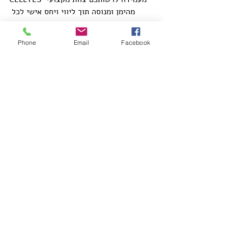
מהימן ומנוסה תוך ליווי ויחס אישי לכל 
לקוח, ציוד מדידה חדשני של חברות 
מובילות בתחום, אתיקה ויושרה, חיזוי אמיתי 
Phone
Email
Facebook
באמצעות הערכת סיכונים ממוחשבת. צרו 
קשר ונשמח לספק לכם מידע נוסף.